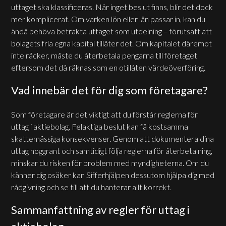
uttaget ska klassificeras. När inget beslut finns, blir det dock
mer komplicerat. Om varken lön eller lån passar in, kan du
ändå behöva betrakta uttaget som utdelning – förutsatt att
bolagets fria egna kapital tillåter det. Om kapitalet däremot
inte räcker, måste du återbetala pengarna till företaget
eftersom det då räknas som en otillåten värdeöverföring.
Vad innebär det för dig som företagare?
Som företagare är det viktigt att du förstår reglerna för
uttag i aktiebolag. Felaktiga beslut kan få kostsamma
skattemässiga konsekvenser. Genom att dokumentera dina
uttag noggrant och samtidigt följa reglerna för återbetalning,
minskar du risken för problem med myndigheterna. Om du
känner dig osäker kan Sifferhjälpen dessutom hjälpa dig med
rådgivning och se till att du hanterar allt korrekt.
Sammanfattning av regler för uttag i