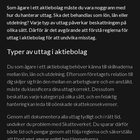
Som ägare i ett aktiebolag måste du vara noggrann med
hur du hanterar uttag. Ska det behandlas som lön, lån eller
utdelning? Varje typ av uttag påverkar beskattningen på
olika sätt. Därför är det avgörande att förstå reglerna för
uttag i aktiebolag för att undvika misstag.
Typer av uttag i aktiebolag
Du som ägare i ett aktiebolag behöver känna till skillnaderna
mellan lön, lån och utdelning. Eftersom företagets relation till
dig skiljer sig från den mellan en arbetsgivare och en anställd,
måste du klassificera dina uttag korrekt. Dessutom
beskattas varje kategori på olika sätt, och en felaktig
hantering kan leda till oönskade skattekonsekvenser.
Genom att dokumentera alla uttag tydligt och i rätt tid,
undviker du problem med Skatteverket. Du sparar därför
både tid och pengar genom att följa reglerna och säkerställa
att företaget agerar enligt bestämmelserna.