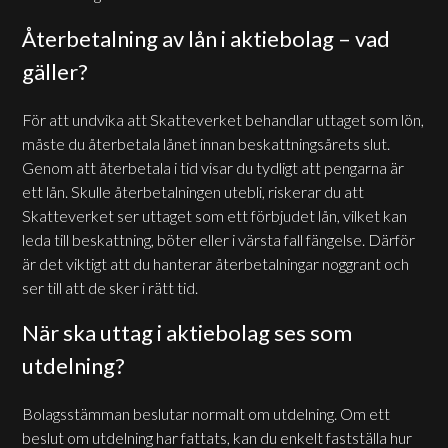
Återbetalning av lån i aktiebolag – vad
gäller?
För att undvika att Skatteverket behandlar uttaget som lön,
måste du återbetala lånet innan beskattningsårets slut.
Genom att återbetala i tid visar du tydligt att pengarna är
ett lån. Skulle återbetalningen utebli, riskerar du att
Skatteverket ser uttaget som ett förbjudet lån, vilket kan
leda till beskattning, böter eller i värsta fall fängelse. Därför
är det viktigt att du hanterar återbetalningar noggrant och
ser till att de sker i rätt tid.
När ska uttag i aktiebolag ses som
utdelning?
Bolagsstämman beslutar normalt om utdelning. Om ett
beslut om utdelning har fattats, kan du enkelt fastställa hur