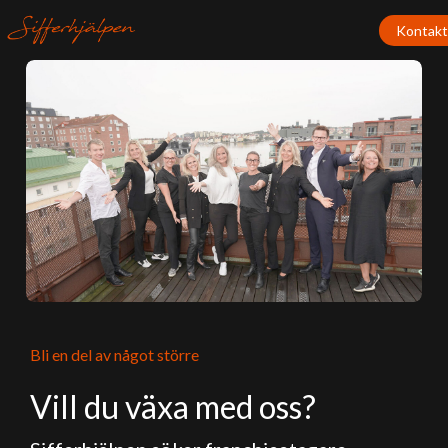
Kontakt
Bli en del av något större
Vill du växa med oss?