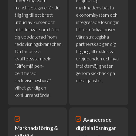
utveckling. Som
erbjuda dig
franchisetagare får du
marknadens bästa
tillgång till ett brett
ekonomisystem och
utbud av kurser och
integrerade lösningar
utbildningar som håller
till förmånliga priser.
dig uppdaterad inom
Våra strategiska
redovisningsbranschen.
partnerskap ger dig
Du får också
tillgång till exklusiva
kvalitetsstämpeln
erbjudanden och nya
”Sifferhjälpen-
intäktsmöjligheter
certifierad
genom kickback på
redovisningsbyrå”,
olika tjänster.
vilket ger dig en
konkurrensfördel.
priority
priority
Avancerade
Marknadsföring &
digitala lösningar
säljstöd