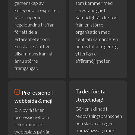
gemenskap av
som kommer med
kollegor och experter.
självständighet.
Vi arrangerar
Samtidigt får du stöd
regelbundna träffar
från en större
för att dela
organisation med
erfarenheter och
centrala samarbeten
kunskap, så att vi
och avtal som ger dig
tillsammans kan nå
ytterligare
ännu större
affärsmöjligheter.
framgångar.
priority
Ta det första
Professionell
steget idag!
webbsida & mejl
Gör en skillnad i
Din byrå får en
redovisningsbranschen
professionell och
och skapa din egen
sökoptimerad
framgångssaga med
webbplats på vår