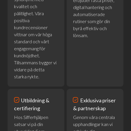
erbjuder fasta priser,
kvalitet och
digital hantering och
pålitlighet. Våra
automatiserade
positiva
rutiner som gör din
kundrecensioner
byrå effektiv och
vittnar om vår höga
lönsam.
standard och vårt
engagemang för
kundnöjdhet.
Tillsammans bygger vi
vidare på detta
starka rykte.
priority
priority
Utbildning &
Exklusiva priser
certifiering
& partnerskap
Hos Sifferhjälpen
Genom våra centrala
satsar vi på din
upphandlingar kan vi