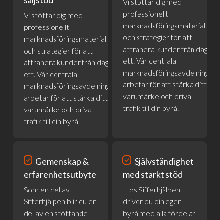
Vi stöttar dig med
professionellt
Vi stöttar dig med
marknadsföringsmaterial
professionellt
och strategier för att
marknadsföringsmaterial
attrahera kunder från dag
och strategier för att
ett. Vår centrala
attrahera kunder från dag
marknadsföringsavdelning
ett. Vår centrala
arbetar för att stärka ditt
marknadsföringsavdelning
varumärke och driva
arbetar för att stärka ditt
trafik till din byrå.
varumärke och driva
trafik till din byrå.
priority
priority
Gemenskap &
Självständighet
erfarenhets­utbyte
med starkt stöd
Som en del av
Hos Sifferhjälpen
Sifferhjälpen blir du en
driver du din egen
del av en stöttande
byrå med alla fördelar