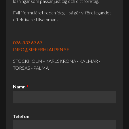
lösningar som passar just dig och ditt företag.
Fyll i formuläret redan idag – så gör vi företagandet
effektivare tillsammans!
076-837 67 67
INFO@SIFFERHJALPEN.SE
STOCKHOLM - KARLSKRONA - KALMAR -
TORSÅS - PALMA
Namn
*
Telefon