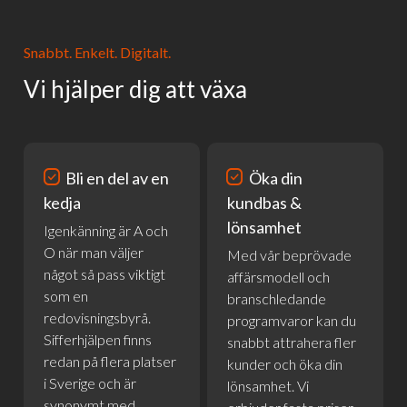
Snabbt. Enkelt. Digitalt.
Vi hjälper dig att växa
priority
priority
Bli en del av en
Öka din
kedja
kundbas &
lönsamhet
Igenkänning är A och
O när man väljer
Med vår beprövade
något så pass viktigt
affärsmodell och
som en
branschledande
redovisningsbyrå.
programvaror kan du
Sifferhjälpen finns
snabbt attrahera fler
redan på flera platser
kunder och öka din
i Sverige och är
lönsamhet. Vi
synonymt med