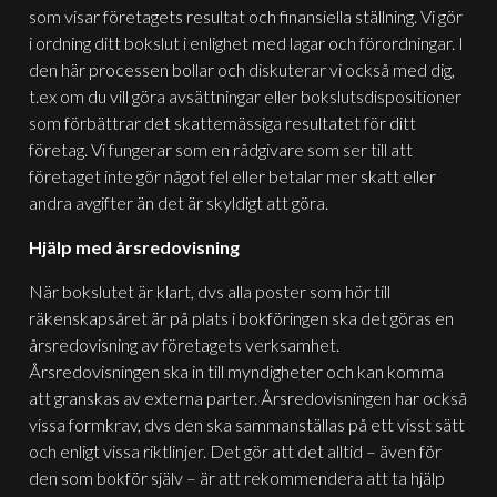
som visar företagets resultat och finansiella ställning. Vi gör
i ordning ditt bokslut i enlighet med lagar och förordningar. I
den här processen bollar och diskuterar vi också med dig,
t.ex om du vill göra avsättningar eller bokslutsdispositioner
som förbättrar det skattemässiga resultatet för ditt
företag. Vi fungerar som en rådgivare som ser till att
företaget inte gör något fel eller betalar mer skatt eller
andra avgifter än det är skyldigt att göra.
Hjälp med årsredovisning
När bokslutet är klart, dvs alla poster som hör till
räkenskapsåret är på plats i bokföringen ska det göras en
årsredovisning av företagets verksamhet.
Årsredovisningen ska in till myndigheter och kan komma
att granskas av externa parter. Årsredovisningen har också
vissa formkrav, dvs den ska sammanställas på ett visst sätt
och enligt vissa riktlinjer. Det gör att det alltid – även för
den som bokför själv – är att rekommendera att ta hjälp