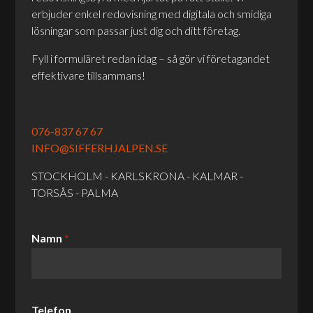
erbjuder enkel redovisning med digitala och smidiga
lösningar som passar just dig och ditt företag.
Fyll i formuläret redan idag – så gör vi företagandet
effektivare tillsammans!
076-837 67 67
INFO@SIFFERHJALPEN.SE
STOCKHOLM - KARLSKRONA - KALMAR -
TORSÅS - PALMA
Namn
*
Telefon