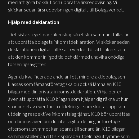
med att göra bokslut och upprätta årsredovisning. Vi
skickar sedan årsredovisningen digitalt till Bolagsverket.
Hjälp med deklaration
Det sista steget när räkenskapsåret ska sammanställas är
att upprätta bolagets inkomstdeklaration. Vi skickar sedan
deklarationen digitalt till Skatteverket för att säkerställa
att den kommer in i god tid och därmed undvika onödiga
förseningsavgifter.
Äger du kvalificerade andelar i ett mindre aktiebolag som
klassas som fåmansföretag ska du också lämna en K10
bilaga med din privata inkomstdeklaration. Vi hjälper er
även att upprätta K10 bilagan som hjälper dig räkna ut hur
stor andel av eventuella utdelningar som ska tas upp som
utdelning respektive inkomstslag tjänst. K10 bör upprättas
och lämnas även om du inte tagit utdelning ur företaget
eftersom utrymmet kan sparas till senare år. K10 bilagan
sammanställer då ditt s.k sparade utdelningsutrymme som